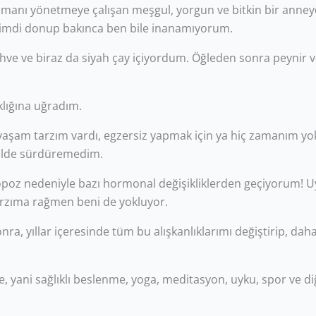
zamanı yönetmeye çalışan meşgul, yorgun ve bitkin bir anne
i, simdi donup bakınca ben bile inanamıyorum.
n kahve ve biraz da siyah çay içiyordum. Öğleden sonra peyni
klığına uğradım.
 yaşam tarzım vardı, egzersiz yapmak için ya hiç zamanım yok
ekilde sürdüremedim.
poz nedeniyle bazı hormonal değişikliklerden geçiyorum! Uyk
 tarzıma rağmen beni de yokluyor.
ra, yıllar içeresinde tüm bu alışkanlıklarımı değiştirip, dah
e, yani sağlıklı beslenme, yoga, meditasyon, uyku, spor ve 