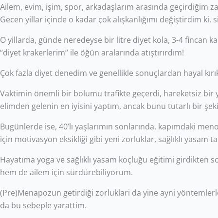
Ailem, evim, işim, spor, arkadaşlarım arasında geçirdiğim 
Gecen yillar içinde o kadar çok alışkanlığımı değiştirdim k
O yillarda, günde neredeyse bir litre diyet kola, 3-4 finca
“diyet krakerlerim” ile öğün aralarında atıştırırdım!
Çok fazla diyet denedim ve genellikle sonuçlardan hayal kırı
Vaktimin önemli bir bolumu trafikte geçerdi, hareketsiz bir
elimden gelenin en iyisini yaptım, ancak bunu tutarlı bir ş
Bugünlerde ise, 40’lı yaşlarımın sonlarında, kapımdaki meno
için motivasyon eksikliği gibi yeni zorluklar, sağlıklı yasam
Hayatıma yoga ve sağlıklı yasam koçluğu eğitimi girdikten son
hem de ailem için sürdürebiliyorum.
(Pre)Menapozun getirdiği zorluklari da yine ayni yöntemlerl
da bu sebeple yarattim.