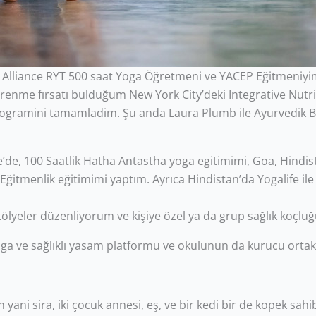
ga Alliance RYT 500 saat Yoga Öğretmeni ve YACEP Eğitmeniyim
me fırsatı bulduğum New York City’deki Integrative Nutriti
a programini tamamladim. Şu anda Laura Plumb ile Ayurvedi
’de, 100 Saatlik Hatha Antastha yoga egitimimi, Goa, Hindist
itmenlik eğitimimi yaptım. Ayrıca Hindistan’da Yogalife ile 
tölyeler düzenliyorum ve kişiye özel ya da grup sağlık koçlu
ga ve sağlıklı yasam platformu ve okulunun da kurucu orta
yani sira, iki çocuk annesi, eş, ve bir kedi bir de kopek sahi