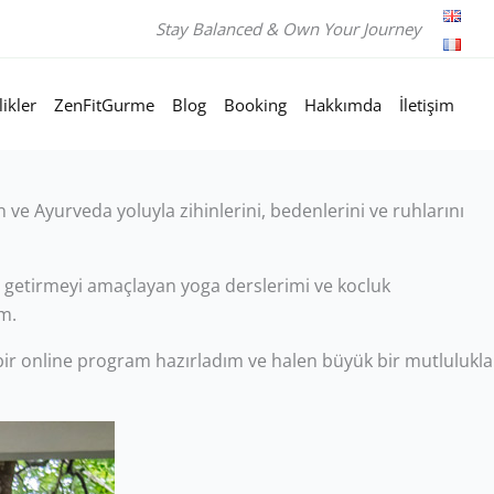
Stay Balanced & Own Your Journey
likler
ZenFitGurme
Blog
Booking
Hakkımda
İletişim
 ve Ayurveda yoluyla zihinlerini, bedenlerini ve ruhlarını
e getirmeyi amaçlayan yoga derslerimi ve kocluk
m.
ı bir online program hazırladım ve halen büyük bir mutlulukla