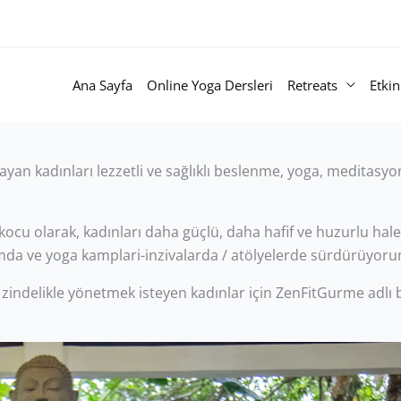
Ana Sayfa
Online Yoga Dersleri
Retreats
Etkin
yan kadınları lezzetli ve sağlıklı beslenme, yoga, meditasyon
ocu olarak, kadınları daha güçlü, daha hafif ve huzurlu hal
da ve yoga kamplari-inzivalarda / atölyelerde sürdürüyoru
ve zindelikle yönetmek isteyen kadınlar için ZenFitGurme adl