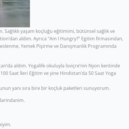
. Sağlıklı yaşam koçluğu eğitimimi, bütünsel sağlık ve
on’dan aldım. Ayrıca “Am I Hungry?” Egitim firmasından,
k Beslenme, Yemek Pişirme ve Danışmanlık Programında
an’da aldım. Yogalife okuluyla İsviçre’nin Nyon kentinde
100 Saat İleri Eğitim ve yine Hindistan’da 50 Saat Yoga
ğunun yanı sıra bire bir koçluk paketleri sunuyorum.
klarindanim.
biyim.