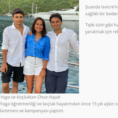
Şuanda Isvicre’n
sağlıklı bir bed
Tıpkı sizin gibi 
yaratmak için re
Yoga ve Koçluktan Önce Hayat
Yoga öğretmenliği ve koçluk hayatımdan önce 15 yılı aşkın s
lansmanı ve kampanyası yaptım.