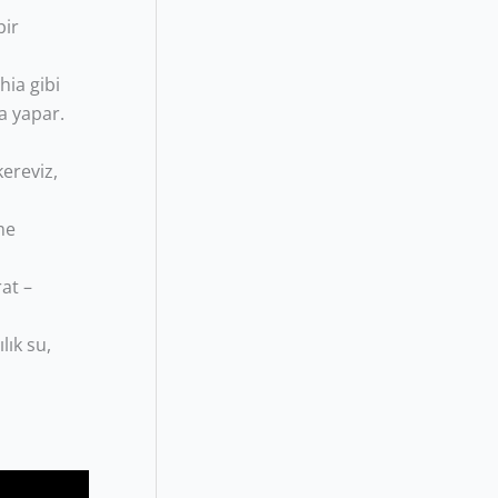
bir
ia gibi
a yapar.
kereviz,
me
at –
lık su,