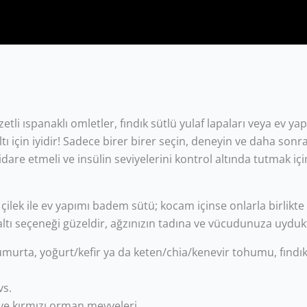
ezzetli ıspanaklı omletler, fındık sütlü yulaf lapaları veya ev ya
tı için iyidir! Sadece birer birer seçin, deneyin ve daha sonra
dare etmeli ve insülin seviyelerini kontrol altında tutmak için
çilek ile ev yapımı badem sütü; kocam içinse onlarla birlikt
hvaltı seçeneği güzeldir, ağzınızın tadına ve vücudunuza uydu
umurta, yoğurt/kefir ya da keten/chia/kenevir tohumu, fındık
vs.
 ve kırmızı orman meyveleri