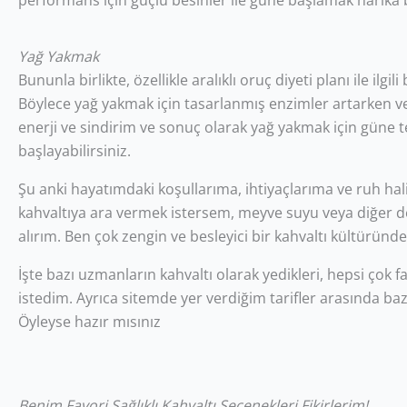
performans için güçlü besinler ile güne başlamak harika bir
Yağ Yakmak
Bununla birlikte, özellikle aralıklı oruç diyeti planı ile ilg
Böylece yağ yakmak için tasarlanmış enzimler artarken ve g
enerji ve sindirim ve sonuç olarak yağ yakmak için güne te
başlayabilirsiniz.
Şu anki hayatımdaki koşullarıma, ihtiyaçlarıma ve ruh hali
kahvaltıya ara vermek istersem, meyve suyu veya diğer d
alırım. Ben çok zengin ve besleyici bir kahvaltı kültüründ
İşte bazı uzmanların kahvaltı olarak yedikleri, hepsi çok fa
istedim. Ayrıca sitemde yer verdiğim tarifler arasında bazı 
Öyleyse hazır mısınız
Benim Favori Sağlıklı Kahvaltı Seçenekleri Fikirlerim!