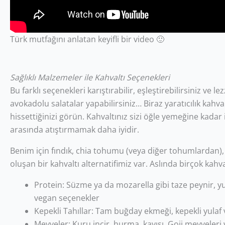
Türk mutfağını anlatan keyifli bir video 🙂
Sağlıklı Malzemeler ile Kahvaltı Seçenekleri
Bu farklı seçenekleri karıştırabilir, eşleştirebilirsiniz ve l
avokadolu salatalar yapabilirsiniz… Biraz yaratıcılık kahval
hissettiğinizi görün. Kahvaltınız sizi öğle yemeğine kadar i
arasında atıştırmamak daha iyidir.
Benim için fındık, chia tohumu (veya diğer tohumlardan), 
oluşan bir kahvaltı alternatifimiz var. Aslında birçok ka
Protein: Süzme ya da mozarella gibi taze peynir, y
vegan seçenekler
Kepekli Tahıllar: Tam buğday ekmeği, kepekli yulaf 
Meyveler: Kuru incir, hurma, kayısı, Goji meyveleri