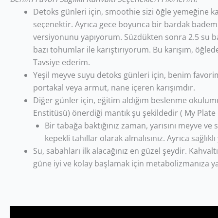
Detoks günleri için, smoothie sizi öğle yemeğine kad
seçenektir. Ayrıca gece boyunca bir bardak bademi
versiyonunu yapıyorum. Süzdükten sonra 2.5 su ba
bazı tohumlar ile karıştırıyorum. Bu karışım, öğled
Tavsiye ederim.
Yeşil meyve suyu detoks günleri için, benim favorim 
portakal veya armut, nane içeren karışımdır.
Diğer günler için, eğitim aldığım beslenme okulumu
Enstitüsü) önerdiği mantık şu şekildedir ( My Plate
Bir tabağa baktığınız zaman, yarısını meyve ve 
kepekli tahıllar olarak almalısınız. Ayrıca sağlık
Su, sabahları ilk alacağınız en güzel şeydir. Kahvalt
güne iyi ve kolay başlamak için metabolizmanıza y