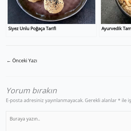
Siyez Unlu Poğaça Tarifi
Ayurvedik Tam T
←
Önceki Yazı
Yorum bırakın
E-posta adresiniz yayınlanmayacak.
Gerekli alanlar
*
ile 
Buraya
yazın..