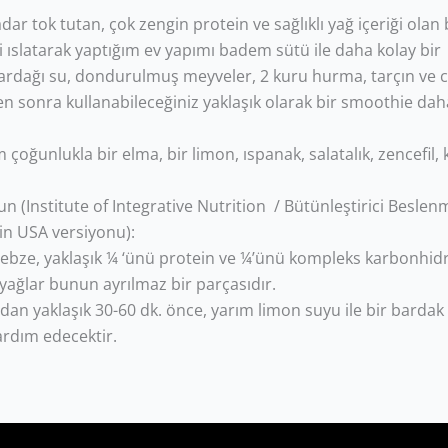
ar tok tutan, çok zengin protein ve sağlıklı yağ içeriği olan 
 ıslatarak yaptığım ev yapımı badem sütü ile daha kolay bir
rdağı su, dondurulmuş meyveler, 2 kuru hurma, tarçın ve ch
en sonra kullanabileceğiniz yaklaşık olarak bir smoothie dah
çoğunlukla bir elma, bir limon, ıspanak, salatalık, zencefil, 
n (Institute of Integrative Nutrition / Bütünleştirici Beslen
 in USA versiyonu):
sebze, yaklaşık ¼ ‘ünü protein ve ¼’ünü kompleks karbonhidr
lı yağlar bunun ayrılmaz bir parçasıdır.
ıdan yaklaşık 30-60 dk. önce, yarım limon suyu ile bir bardak ı
ardım edecektir.