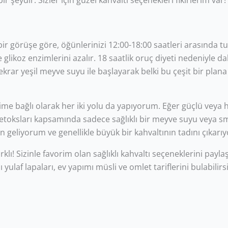
 şeydir. Sizler için güzel kahvaltı seçenekleri fikirlerim var!
ili bir görüşe göre, öğünlerinizi 12:00-18:00 saatleri arasında t
likoz enzimlerini azalır. 18 saatlik oruç diyeti nedeniyle da
krar yeşil meyve suyu ile başlayarak belki bu çeşit bir plana
me bağlı olarak her iki yolu da yapıyorum. Eğer güçlü veya ha
etoksları kapsamında sadece sağlıklı bir meyve suyu veya s
en geliyorum ve genellikle büyük bir kahvaltının tadını çıkarı
rklı! Sizinle favorim olan sağlıklı kahvaltı seçeneklerini payl
yulaf lapaları, ev yapımı müsli ve omlet tariflerini bulabilirsi