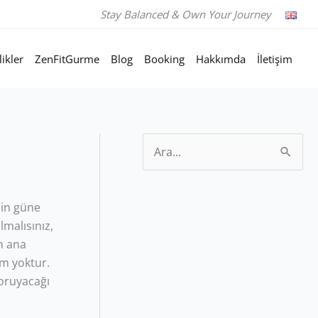
Stay Balanced & Own Your Journey
likler
ZenFitGurme
Blog
Booking
Hakkımda
İletişim
S
e
a
çin güne
r
lmalısınız,
n ana
c
üm yoktur.
h
koruyacağı
f
o