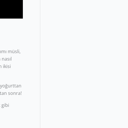
pımı müsli,
 nasıl
 ikisi
e yoğurttan
ktan sonra!
 gibi