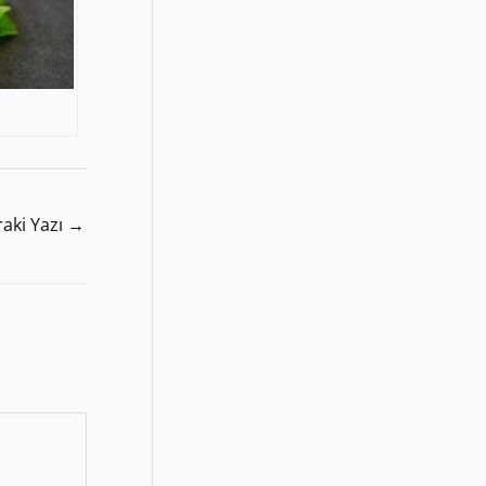
aki Yazı
→