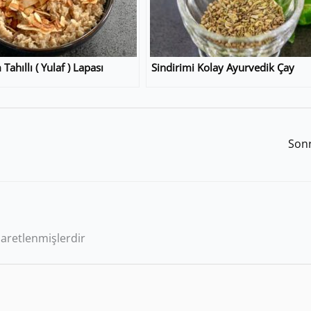
ahıllı ( Yulaf ) Lapası
Sindirimi Kolay Ayurvedik Çay
Sonr
işaretlenmişlerdir