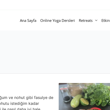
Ana Sayfa
Online Yoga Dersleri
Retreats
Etkin
dakika
uğum ve nohut gibi fasulye de
nohutu istediğim kadar
ile nasıl daha iyi hale