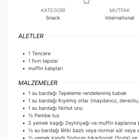
KATEGORI
MUTFAK
Snack
International
ALETLER
1 Tencere
1 fırın tepsisi
muffin kalıpları
MALZEMELER
1
su bardağı
Tepeleme rendelenmiş kabak
1
su bardağı
Kıyılmış otlar (maydanoz, dereotu,
1
su bardağı
Nohut unu
½
Pembe tuz
2
yemek kaşığı
Zeytinyağı ve muffin kaplarına 
½
su bardağı
Bitki bazlı veya normal süt veya 
½
yemek kaşığı
Sodyum bikarbonat (Soda) ve 