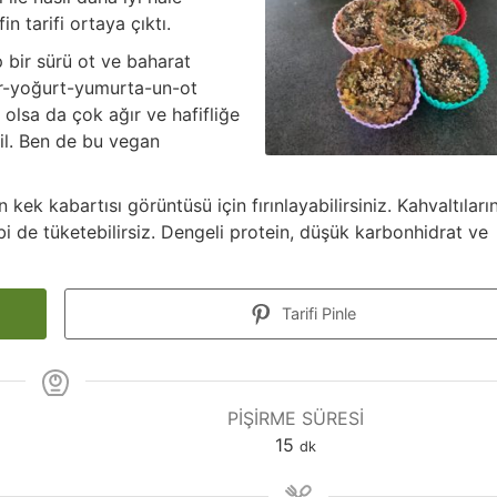
n tarifi ortaya çıktı.
p bir sürü ot ve baharat
ir-yoğurt-yumurta-un-ot
i olsa da çok ağır ve hafifliğe
l. Ben de bu vegan
k kabartısı görüntüsü için fırınlayabilirsiniz. Kahvaltıların
 de tüketebilirsiz. Dengeli protein, düşük karbonhidrat ve
Tarifi Pinle
PIŞIRME SÜRESI
15
dk