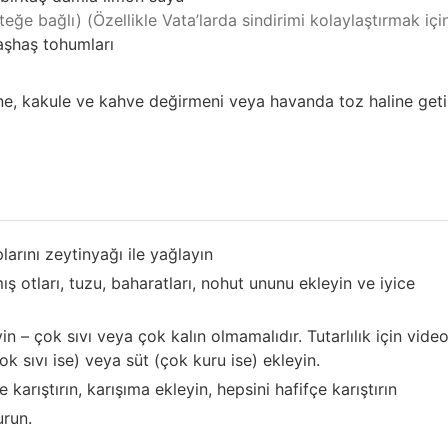
steğe bağlı) (Özellikle Vata’larda sindirimi kolaylaştırmak içi
aşhaş tohumları
ene, kakule ve kahve değirmeni veya havanda toz haline geti
larını zeytinyağı ile yağlayın
 otları, tuzu, baharatları, nohut ununu ekleyin ve iyice
 – çok sıvı veya çok kalın olmamalıdır. Tutarlılık için vide
k sıvı ise) veya süt (çok kuru ise) ekleyin.
arıştırın, karışıma ekleyin, hepsini hafifçe karıştırın
urun.