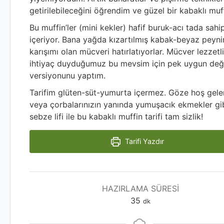
getirilebileceğini öğrendim ve güzel bir kabaklı muffi
Bu muffin’ler (mini kekler) hafif buruk-acı tada sahi
içeriyor. Bana yağda kızartılmış kabak-beyaz peyn
karışımı olan mücveri hatırlatıyorlar. Mücver lezzetl
ihtiyaç duyduğumuz bu mevsim için pek uygun deği
versiyonunu yaptım.
Tarifim glüten-süt-yumurta içermez. Göze hoş gelen ke
veya çorbalarınızın yanında yumuşacık ekmekler gibi
sebze lifi ile bu kabaklı muffin tarifi tam sizlik!
Tarifi Yazdır
HAZIRLAMA SÜRESI
35
dk