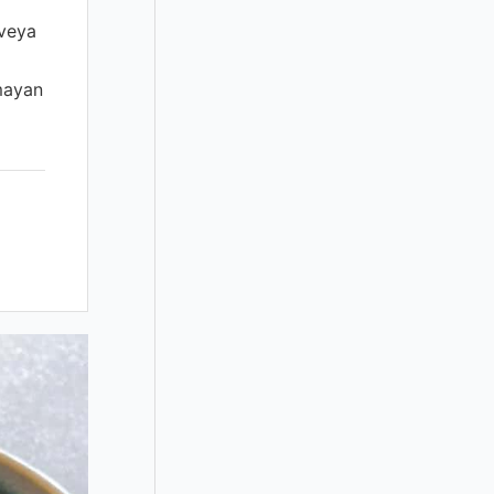
 veya
lmayan