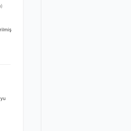
n)
rilmiş
oyu