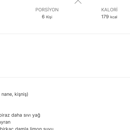
PORSIYON
KALORI
6
179
Kişi
kcal
 nane, kişniş)
biraz daha sıvı yağ
ayran
birkaç damla limon suyu