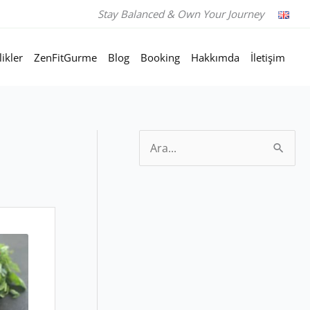
Stay Balanced & Own Your Journey
likler
ZenFitGurme
Blog
Booking
Hakkımda
İletişim
S
e
a
r
c
h
f
o