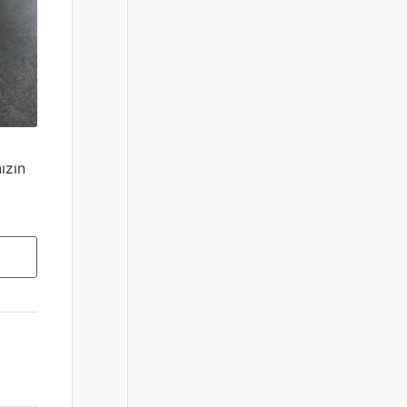
r
:
ızın