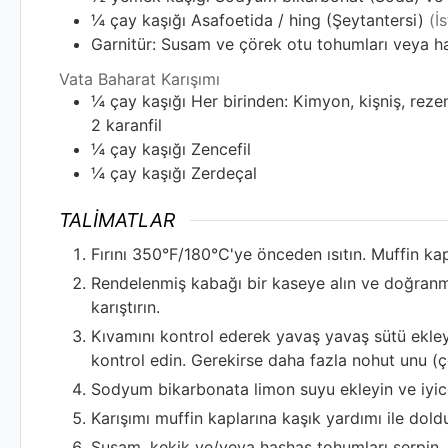
¼
çay kaşığı
Asafoetida / hing (Şeytantersi)
(İ
Garnitür: Susam ve çörek otu tohumları veya h
Vata Baharat Karışımı
¼
çay kaşığı
Her birinden: Kimyon, kişniş, rez
2 karanfil
¼
çay kaşığı
Zencefil
¼
çay kaşığı
Zerdeçal
TALIMATLAR
Fırını 350°F/180°C'ye önceden ısıtın. Muffin kap
Rendelenmiş kabağı bir kaseye alın ve doğranmış
karıştırın.
Kıvamını kontrol ederek yavaş yavaş sütü ekleyin
kontrol edin. Gerekirse daha fazla nohut unu (ço
Sodyum bikarbonata limon suyu ekleyin ve iyice k
Karışımı muffin kaplarına kaşık yardımı ile dold
Susam, kekik ve/veya haşhaş tohumları serpin