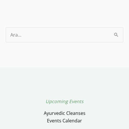
S
e
a
r
c
h
f
o
Upcoming Events
r
Ayurvedic Cleanses
:
Events Calendar