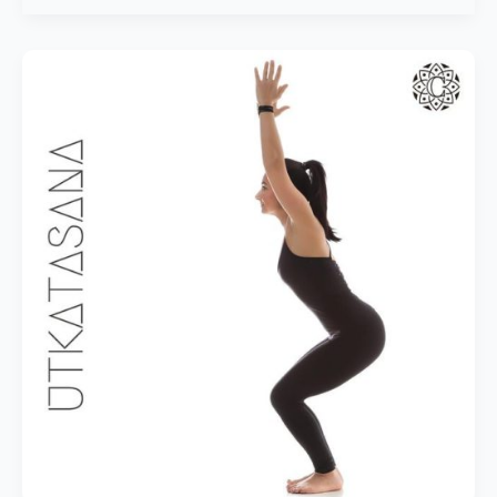
Sandalye
Pozu
–
Utkatasana